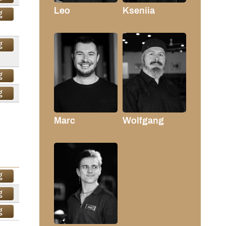
Kseniia
Leo
g
g
g
g
Marc
Wolfgang
g
g
g