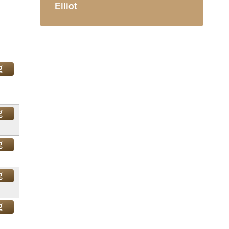
Elliot
g
g
g
g
g