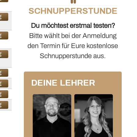
SCHNUPPERSTUNDE
g
Du möchtest erstmal testen?
Bitte wählt bei der Anmeldung
g
den Termin für Eure kostenlose
g
Schnupperstunde aus.
g
DEINE LEHRER
g
g
g