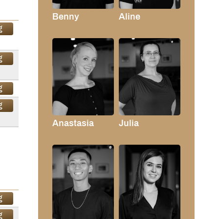
Benny
Aline
g
g
g
g
Anastasia
Julia
g
g