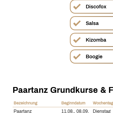
Discofox
Salsa
Kizomba
Boogie
Paartanz Grundkurse & F
Bezeichnung
Beginndatum
Wochenta
Paartanz
11.08., 08.09.
Dienstag