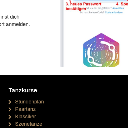
nnst dich
ort anmelden.
Tanzkurse
Stundenplan
Paartanz
Klassiker
Szenetänze