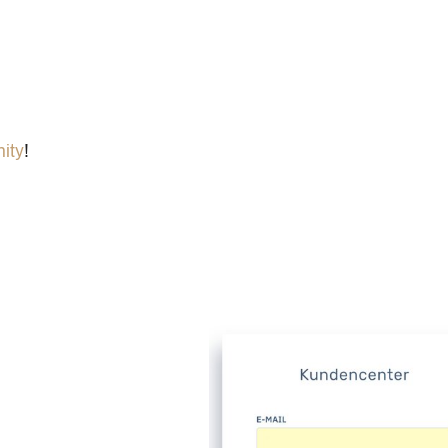
ity
!